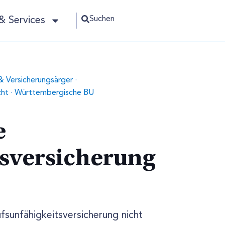
Suchen
& Services
 & Versicherungsärger
·
cht
·
Württembergische BU
e
s­versicherung
sunfähigkeitsversicherung nicht