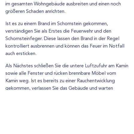
im gesamten Wohngebäude ausbreiten und einen noch
größeren Schaden anrichten.
Ist es zu einem Brand im Schornstein gekommen,
verständigen Sie als Erstes die Feuerwehr und den
Schornsteinfeger. Diese lassen den Brand in der Regel
kontrolliert ausbrennen und können das Feuer im Notfall
auch ersticken.
Als Nächstes schließen Sie die untere Luftzufuhr am Kamin
sowie alle Fenster und rücken brennbare Möbel vom
Kamin weg. Ist es bereits zu einer Rauchentwicklung
gekommen, verlassen Sie das Gebäude und warten
draußen auf die Feuerwehr.
Nachdem der Brand gelöscht wurde, sollten Sie den
Kamin und Schornstein weiterhin für die nächsten Stunden
beobachten, da auch Stunden nach dem Brand noch eine
enorme Hitze abgestrahlt wird.