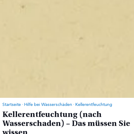
Startseite
·
Hilfe bei Wasserschäden
·
Kellerentfeuchtung
Kellerentfeuchtung (nach
Wasserschaden) – Das müssen Sie
wissen