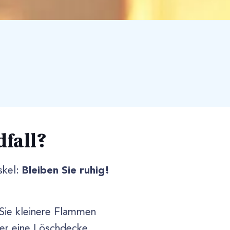
dfall?
Bleiben Sie ruhig!
skel:
Sie kleinere Flammen
der eine Löschdecke.