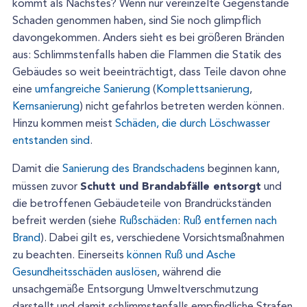
kommt als Nächstes? Wenn nur vereinzelte Gegenstände
Schaden genommen haben, sind Sie noch glimpflich
davongekommen. Anders sieht es bei größeren Bränden
aus: Schlimmstenfalls haben die Flammen die Statik des
Gebäudes so weit beeinträchtigt, dass Teile davon ohne
eine
umfangreiche Sanierung
(
Komplettsanierung
,
Kernsanierung
) nicht gefahrlos betreten werden können.
Hinzu kommen meist
Schäden, die durch Löschwasser
entstanden sind
.
Damit die
Sanierung des Brandschadens
beginnen kann,
Schutt und Brandabfälle entsorgt
müssen zuvor
und
die betroffenen Gebäudeteile von Brandrückständen
befreit werden (siehe
Rußschäden
:
Ruß entfernen nach
Brand
). Dabei gilt es, verschiedene Vorsichtsmaßnahmen
zu beachten. Einerseits
können Ruß und Asche
Gesundheitsschäden auslösen
, während die
unsachgemäße Entsorgung Umweltverschmutzung
darstellt und damit schlimmstenfalls empfindliche Strafen