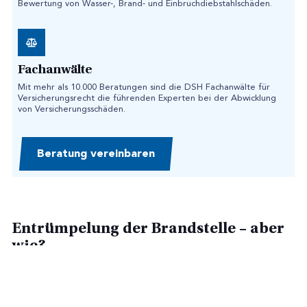
Bewertung von Wasser-, Brand- und Einbruchdiebstahlschäden.
Fachanwälte
Mit mehr als 10.000 Beratungen sind die DSH Fachanwälte für
Versicherungsrecht die führenden Experten bei der Abwicklung
von Versicherungsschäden.
Beratung vereinbaren
Entrümpelung der Brandstelle – aber
wie?
Entrümpelung
Vor der
sollte der betroffene Bereich gut
gelüftet werden. Dabei kann ein
beißender Brandgeruch